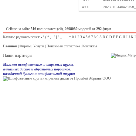
4900
20260116140423758_
Сейчас на сайте
516
пользователь(ей),
2698080
моделей от
292
фирм
Каталог радиокомпонет:
-
!
(
*
,
.
?
[
\
_
~
+
=
0
1
2
3
4
5
6
7
8
9
A
B
C
D
E
F
G
H
I
J
K
Главная
|
Фирмы
|
Услуги
|
Поисковая статистика
|
Контакты
Наши партнеры
Магазин шлифовальных и отрезных кругов,
алмазных дисков и абразивных порошков,
наждачной бумаги и шлифовальной шкурки