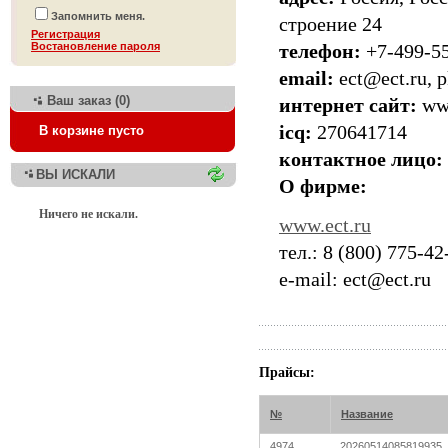
Запомнить меня.
строение 24
Регистрация
Bостановление пароля
телефон:
+7-499-5
email:
ect@ect.ru, 
Ваш заказ (0)
интернет сайт:
ww
icq:
270641714
В корзине пусто
контактное лицо:
ВЫ ИСКАЛИ
О фирме:
Ничего не искали.
www.ect.ru
тел.: 8 (800) 775-42
e-mail: ect@ect.ru
Прайсы:
№
Название
4974
20260514085819935_