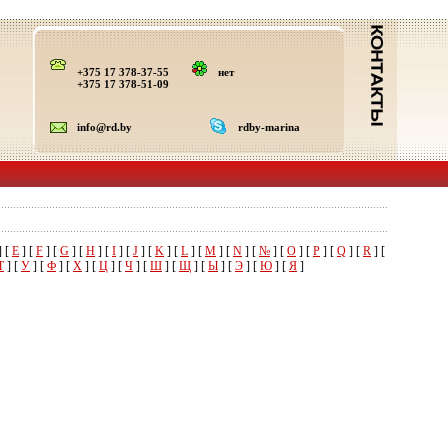
+375 17 378-37-55
нет
+375 17 378-51-09
info@rd.by
rdby-marina
] [
E
] [
F
] [
G
] [
H
] [
I
] [
J
] [
K
] [
L
] [
M
] [
N
] [
№
] [
O
] [
P
] [
Q
] [
R
] [
Т
] [
У
] [
Ф
] [
Х
] [
Ц
] [
Ч
] [
Ш
] [
Щ
] [
Ы
] [
Э
] [
Ю
] [
Я
]