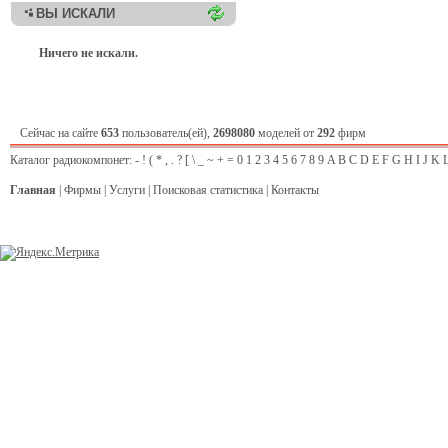
ВЫ ИСКАЛИ
Ничего не искали.
Сейчас на сайте
653
пользователь(ей),
2698080
моделей от
292
фирм
Каталог радиокомпонет:
-
!
(
*
,
.
?
[
\
_
~
+
=
0
1
2
3
4
5
6
7
8
9
A
B
C
D
E
F
G
H
I
J
K
Главная
|
Фирмы
|
Услуги
|
Поисковая статистика
|
Контакты