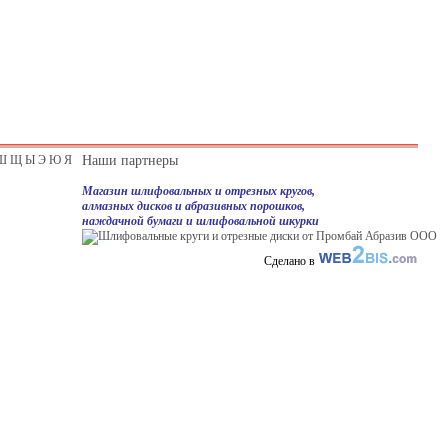
Ш
Щ
Ы
Э
Ю
Я
Наши партнеры
Магазин шлифовальных и отрезных кругов,
алмазных дисков и абразивных порошков,
наждачной бумаги и шлифовальной шкурки
Сделано в