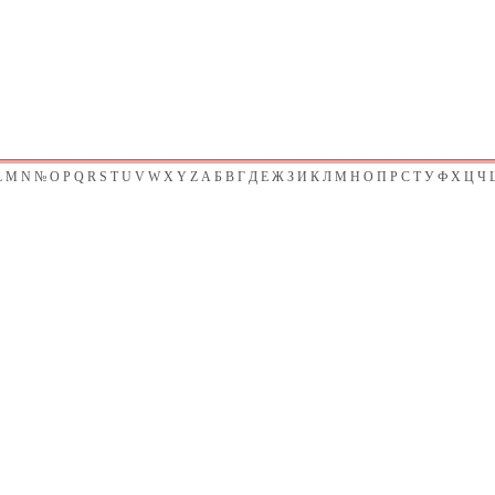
L
M
N
№
O
P
Q
R
S
T
U
V
W
X
Y
Z
А
Б
В
Г
Д
Е
Ж
З
И
К
Л
М
Н
О
П
Р
С
Т
У
Ф
Х
Ц
Ч