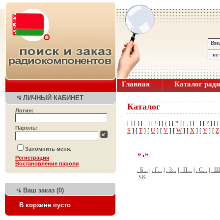
Главная
Каталог рад
ЛИЧНЫЙ КАБИНЕТ
Каталог
Логин:
[
] [
] [
-
] [
!
] [
(
] [
*
] [
,
] [
.
] [
?
] [
[
Пароль:
S
] [
T
] [
U
] [
V
] [
W
] [
X
] [
Y
] [
Z
Запомнить меня.
.
Регистрация
Bостановление пароля
. Б...
|
. Г...
|
. З...
|
. П...
|
. С...
|
. Ш.
.SK...
Ваш заказ (0)
В корзине пусто