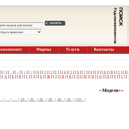
иокомпонет
Фирмы
Услуги
Контакты
] [
\
] [
_
] [
~
] [
+
] [
=
] [
0
] [
1
] [
2
] [
3
] [
4
] [
5
] [
6
] [
7
] [
8
] [
9
] [
A
] [
B
] [
C
] [
D
] [
А
] [
Б
] [
В
] [
Г
] [
Д
] [
Е
] [
Ж
] [
З
] [
И
] [
К
] [
Л
] [
М
] [
Н
] [
О
] [
П
] [
Р
] [
С
] [
Модели
..
|
..,...
|
......
|
.10...
|
.20...
|
.28...
|
.30...
|
.40...
|
.50...
|
.CW...
|