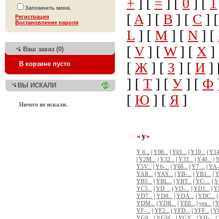
+
] [
=
] [
0
] [
1
Запомнить меня.
[
A
] [
B
] [
C
] 
Регистрация
Bостановление пароля
L
] [
M
] [
N
] [
[
V
] [
W
] [
X
]
Ваш заказ (0)
[
Ж
] [
З
] [
И
] 
В корзине пусто
] [
Т
] [
У
] [
Ф
ВЫ ИСКАЛИ
[
Ю
] [
Я
]
Ничего не искали.
y
Y 6...
|
Y00...
|
Y01...
|
Y10...
|
Y14.
|
Y2M...
|
Y32...
|
Y33...
|
Y40...
|
Y
Y5V...
|
Y6-...
|
Y68...
|
Y7,...
|
YA-.
YAR...
|
YAS...
|
YB-...
|
YB1...
|
Y
YB5...
|
YBL...
|
YBT...
|
YC-...
|
Y
YC5...
|
YD ...
|
YD-...
|
YD1...
|
YD
YD7...
|
YD8...
|
YDA...
|
YDC...
|
YDM...
|
YDR...
|
YE0...
|
yea...
|
Y
YF-...
|
YF2...
|
YFD...
|
YFF...
|
YG
YG9...
|
YGW...
|
YGY...
|
YH-...
|