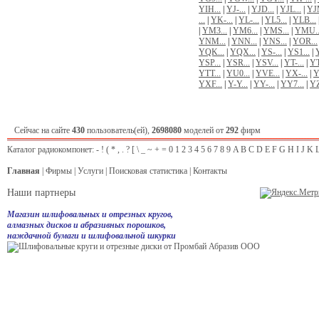
YIH...
|
YJ-...
|
YJD...
|
YJL...
|
YJM
...
|
YK-...
|
YL-...
|
YL5...
|
YLB...
|
YM3...
|
YM6...
|
YMS...
|
YMU..
YNM...
|
YNN...
|
YNS...
|
YOR...
YQK...
|
YQX...
|
YS-...
|
YS1...
|
YSP...
|
YSR...
|
YSV...
|
YT-...
|
YT
YTT...
|
YU0...
|
YVE...
|
YX-...
|
Y
YXF...
|
Y-Y...
|
YY-...
|
YY7...
|
YZ
Сейчас на сайте
430
пользователь(ей),
2698080
моделей от
292
фирм
Каталог радиокомпонет:
-
!
(
*
,
.
?
[
\
_
~
+
=
0
1
2
3
4
5
6
7
8
9
A
B
C
D
E
F
G
H
I
J
K
Главная
|
Фирмы
|
Услуги
|
Поисковая статистика
|
Контакты
Наши партнеры
Магазин шлифовальных и отрезных кругов,
алмазных дисков и абразивных порошков,
наждачной бумаги и шлифовальной шкурки