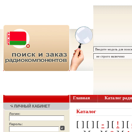
Главная
Каталог рад
ЛИЧНЫЙ КАБИНЕТ
Каталог
Логин:
[
] [
] [
-
] [
!
] [
Пароль: