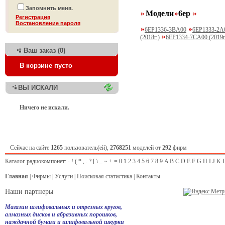
Запомнить меня.
Модели
6ep
Регистрация
Bостановление пароля
6EP1336-3BA00
6EP1333-2A
(2018г.)
6EP1334-7CA00 (2019г
Ваш заказ (0)
В корзине пусто
ВЫ ИСКАЛИ
Ничего не искали.
Сейчас на сайте
1265
пользователь(ей),
2768251
моделей от
292
фирм
Каталог радиокомпонет:
-
!
(
*
,
.
?
[
\
_
~
+
=
0
1
2
3
4
5
6
7
8
9
A
B
C
D
E
F
G
H
I
J
K
Главная
|
Фирмы
|
Услуги
|
Поисковая статистика
|
Контакты
Наши партнеры
Магазин шлифовальных и отрезных кругов,
алмазных дисков и абразивных порошков,
наждачной бумаги и шлифовальной шкурки