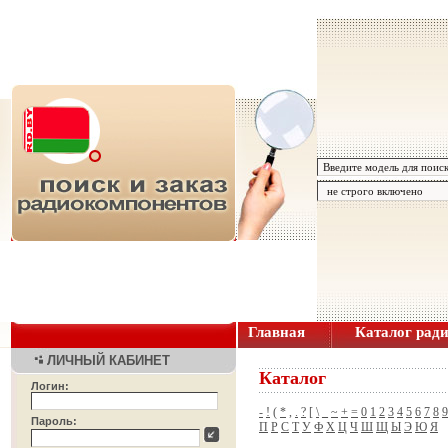
Главная
Каталог рад
ЛИЧНЫЙ КАБИНЕТ
Каталог
Логин:
-
!
(
*
,
.
?
[
\
_
~
+
=
0
1
2
3
4
5
6
7
8
9
Пароль:
П
Р
С
Т
У
Ф
Х
Ц
Ч
Ш
Щ
Ы
Э
Ю
Я