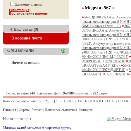
Запомнить меня.
Модели
567
Регистрация
Bостановление пароля
56703(HR03/AAA)2, Аккумуля
никель-металлгидридный NiMH 
NiMH 800mАh (2шт) 1.2B
567
Ваш заказ (0)
56706(HR6/AA)2, Аккумулятор 
никель-металлгидридный NiMH 
В корзине пусто
3000mАh (2шт) 1.2B
56720(HR
(6F22), Аккумулятор никель-ме
никель-металлгидридный NiMH 
ВЫ ИСКАЛИ
2400mAh (4шт) 1.2B
5679СБВИ
30/-40~70C\РПК01МД-6ВС\1Г
\МВ\РГ05\1Г
56700 \КА\3Г
5
Ничего не искали.
\HC6U\РГ38БА\1Г (КП3)
5673
40/-40~70C\РП97МД-8ВТ\1Г
5
\HC6U\БА\1Г
56775 \КА\3Г
5
Сейчас на сайте
244
пользователь(ей),
2698080
моделей от
292
фирм
Каталог радиокомпонет:
-
!
(
*
,
.
?
[
\
_
~
+
=
0
1
2
3
4
5
6
7
8
9
A
B
C
D
E
F
G
H
I
J
K
Главная
|
Фирмы
|
Услуги
|
Поисковая статистика
|
Контакты
Наши партнеры
Магазин шлифовальных и отрезных кругов,