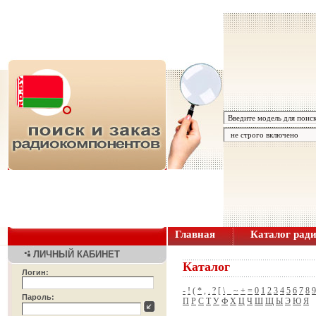
Главная
Каталог рад
ЛИЧНЫЙ КАБИНЕТ
Каталог
Логин:
-
!
(
*
,
.
?
[
\
_
~
+
=
0
1
2
3
4
5
6
7
8
9
Пароль:
П
Р
С
Т
У
Ф
Х
Ц
Ч
Ш
Щ
Ы
Э
Ю
Я