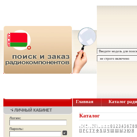
Главная
Каталог рад
ЛИЧНЫЙ КАБИНЕТ
Каталог
Логин:
-
!
(
*
,
.
?
[
\
_
~
+
=
0
1
2
3
4
5
6
7
8
9
Пароль:
П
Р
С
Т
У
Ф
Х
Ц
Ч
Ш
Щ
Ы
Э
Ю
Я