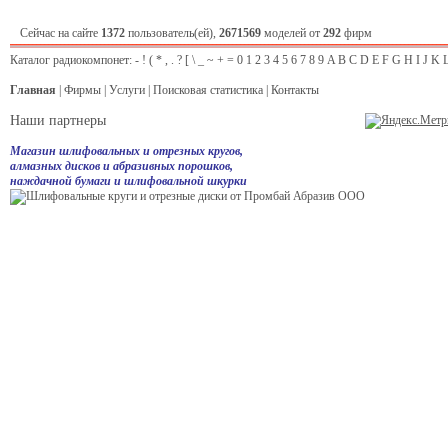
Сейчас на сайте
1372
пользователь(ей),
2671569
моделей от
292
фирм
Каталог радиокомпонет:
-
!
(
*
,
.
?
[
\
_
~
+
=
0
1
2
3
4
5
6
7
8
9
A
B
C
D
E
F
G
H
I
J
K
Главная
|
Фирмы
|
Услуги
|
Поисковая статистика
|
Контакты
Наши партнеры
Магазин шлифовальных и отрезных кругов,
алмазных дисков и абразивных порошков,
наждачной бумаги и шлифовальной шкурки