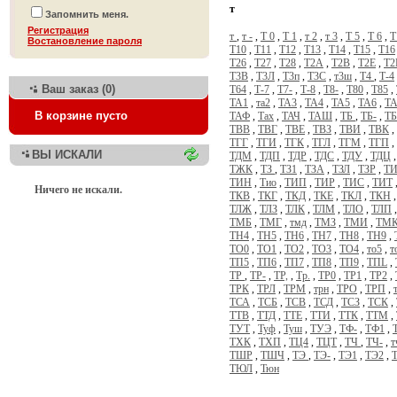
т
Запомнить меня.
Регистрация
т
,
т -
,
Т 0
,
Т 1
,
т 2
,
т 3
,
Т 5
,
Т 6
,
Т
Bостановление пароля
Т10
,
Т11
,
Т12
,
Т13
,
Т14
,
Т15
,
Т16
Т26
,
Т27
,
Т28
,
Т2А
,
Т2В
,
Т2Е
,
Т2
Т3В
,
Т3Л
,
Т3п
,
Т3С
,
т3ш
,
Т4
,
Т-4
Ваш заказ (0)
Т64
,
Т-7
,
Т7-
,
Т-8
,
Т8-
,
Т80
,
Т85
,
ТА1
,
та2
,
ТА3
,
ТА4
,
ТА5
,
ТА6
,
ТА
В корзине пусто
ТАФ
,
Тах
,
ТАЧ
,
ТАШ
,
ТБ
,
ТБ-
,
ТБ
ТВВ
,
ТВГ
,
ТВЕ
,
ТВЗ
,
ТВИ
,
ТВК
,
ТГГ
,
ТГИ
,
ТГК
,
ТГЛ
,
ТГМ
,
ТГП
,
ВЫ ИСКАЛИ
ТДМ
,
ТДП
,
ТДР
,
ТДС
,
ТДУ
,
ТДЦ
ТЖК
,
ТЗ
,
ТЗ1
,
ТЗА
,
ТЗЛ
,
ТЗР
,
Т
ТИН
,
Тио
,
ТИП
,
ТИР
,
ТИС
,
ТИТ
Ничего не искали.
ТКВ
,
ТКГ
,
ТКД
,
ТКЕ
,
ТКЛ
,
ТКН
ТЛЖ
,
ТЛЗ
,
ТЛК
,
ТЛМ
,
ТЛО
,
ТЛП
ТМБ
,
ТМГ
,
тмд
,
ТМЗ
,
ТМИ
,
ТМ
ТН4
,
ТН5
,
ТН6
,
ТН7
,
ТН8
,
ТН9
,
ТО0
,
ТО1
,
ТО2
,
ТО3
,
ТО4
,
то5
,
т
ТП5
,
ТП6
,
ТП7
,
ТП8
,
ТП9
,
ТПL
,
ТР
,
ТР-
,
ТР,
,
Тр.
,
ТР0
,
ТР1
,
ТР2
,
ТРК
,
ТРЛ
,
ТРМ
,
трн
,
ТРО
,
ТРП
,
ТСА
,
ТСБ
,
ТСВ
,
ТСД
,
ТСЗ
,
ТСК
,
ТТВ
,
ТТД
,
ТТЕ
,
ТТИ
,
ТТК
,
ТТМ
,
ТУТ
,
Туф
,
Туш
,
ТУЭ
,
ТФ-
,
ТФ1
,
ТХК
,
ТХП
,
ТЦ4
,
ТЦТ
,
ТЧ
,
ТЧ-
,
т
ТШР
,
ТШЧ
,
ТЭ
,
ТЭ-
,
ТЭ1
,
ТЭ2
,
ТЮЛ
,
Тюн