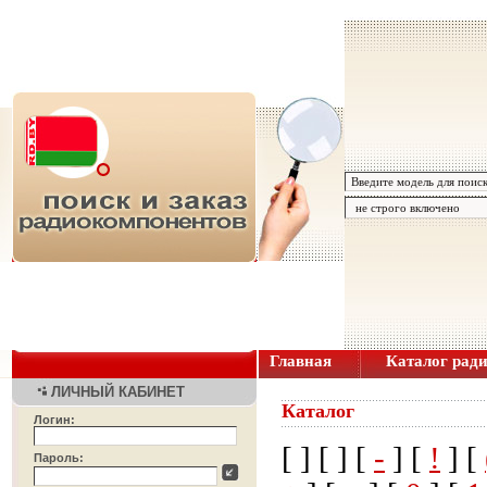
Главная
Каталог рад
ЛИЧНЫЙ КАБИНЕТ
Каталог
Логин:
[
] [
] [
-
] [
!
] [
Пароль: