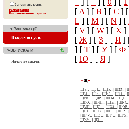
+
] [
=
] [
0
] [
1
Запомнить меня.
[
A
] [
B
] [
C
] 
Регистрация
Bостановление пароля
L
] [
M
] [
N
] [
[
V
] [
W
] [
X
]
Ваш заказ (0)
[
Ж
] [
З
] [
И
] 
В корзине пусто
] [
Т
] [
У
] [
Ф
ВЫ ИСКАЛИ
[
Ю
] [
Я
]
Ничего не искали.
щ
Щ 3...
|
Щ01...
|
Щ15...
|
Щ23...
|
Щ
Щ31...
|
Щ-4...
|
Щ40...
|
Щ41...
|
Щ
ЩВК...
|
ЩДР...
|
ЩЕМ...
|
ЩЕТ...
ЩИО...
|
ЩИП...
|
Щит...
|
ЩК4...
ЩМП...
|
ЩО ...
|
ЩО3...
|
ЩОВ..
ЩП1...
|
ЩП3...
|
ЩР1...
|
ЩР2...
|
ЩРУ...
|
ЩС-...
|
ЩУ-...
|
ЩУ5...
ЩУЭ...
|
ЩЭ-...