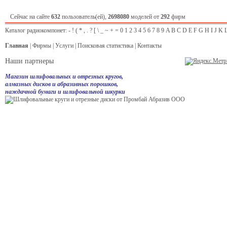
Сейчас на сайте
632
пользователь(ей),
2698080
моделей от
292
фирм
Каталог радиокомпонет:
-
!
(
*
,
.
?
[
\
_
~
+
=
0
1
2
3
4
5
6
7
8
9
A
B
C
D
E
F
G
H
I
J
K
Главная
|
Фирмы
|
Услуги
|
Поисковая статистика
|
Контакты
Наши партнеры
Магазин шлифовальных и отрезных кругов,
алмазных дисков и абразивных порошков,
наждачной бумаги и шлифовальной шкурки