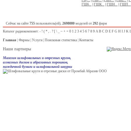
ГЦ-...
|
ГШ-...
|
ГШ1...
|
ГШ2...
|
Г
ГШ6...
|
ГШК...
|
ГШН...
|
ГШП...
Сейчас на сайте
755
пользователь(ей),
2698080
моделей от
292
фирм
Каталог радиокомпонет:
-
!
(
*
,
.
?
[
\
_
~
+
=
0
1
2
3
4
5
6
7
8
9
A
B
C
D
E
F
G
H
I
J
K
Главная
|
Фирмы
|
Услуги
|
Поисковая статистика
|
Контакты
Наши партнеры
Магазин шлифовальных и отрезных кругов,
алмазных дисков и абразивных порошков,
наждачной бумаги и шлифовальной шкурки