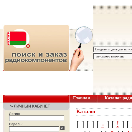
Главная
Каталог рад
ЛИЧНЫЙ КАБИНЕТ
Каталог
Логин:
[
] [
] [
-
] [
!
] [
Пароль: