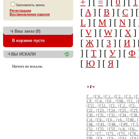
+
] [
=
] [
0
] [
1
Запомнить меня.
[
A
] [
B
] [
C
] 
Регистрация
Bостановление пароля
L
] [
M
] [
N
] [
[
V
] [
W
] [
X
]
Ваш заказ (0)
[
Ж
] [
З
] [
И
] 
В корзине пусто
] [
Т
] [
У
] [
Ф
ВЫ ИСКАЛИ
[
Ю
] [
Я
]
Ничего не искали.
г
Г ...
|
Г 0...
|
Г 1...
|
Г 2...
|
Г 3...
|
Г 
Г.Р...
|
Г-0...
|
Г0,...
|
Г00...
|
Г1...
|
|
Г11...
|
Г12...
|
Г2...
|
Г-2...
|
Г2-...
Г22...
|
Г23...
|
Г24...
|
Г25...
|
Г2Т..
Г30...
|
Г31...
|
Г32...
|
Г34...
|
Г38..
Г-4...
|
Г4-...
|
Г4,...
|
г4....
|
Г40...
|
Г4Б...
|
Г4З...
|
Г4К...
|
Г4Ч...
|
Г-5.
Г52...
|
Г55...
|
Г5Т...
|
г-6...
|
Г6-...
Г-7...
|
Г7-...
|
Г71...
|
Г73...
|
Г76...
Г9Б...
|
ГА ...
|
ГА-...
|
ГА1...
|
ГА2.