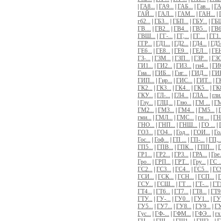
|
ГА8...
|
ГА9...
|
ГАБ...
|
Гав...
|
ГА
ГАЙ...
|
ГАЛ...
|
ГАМ...
|
ГАН...
|
гб2...
|
ГБ3...
|
ГБП...
|
ГБУ...
|
ГБШ
ГВ....
|
ГВ2...
|
ГВ4...
|
ГВ5...
|
ГВ6.
ГВШ...
|
ГГ-...
|
ГГ,...
|
ГГ....
|
ГГ1.
ГГР...
|
ГД1...
|
ГД2...
|
ГД4...
|
ГД5.
ГЕ6...
|
ГЕ8...
|
ГЕ9...
|
ГЕЛ...
|
ГЕН
ГЗ-...
|
ГЗМ...
|
ГЗП...
|
ГЗР...
|
ГЗС
ГИ1...
|
ГИ2...
|
ГИ3...
|
ги4...
|
ГИ6
Гиа...
|
ГИБ...
|
Гиг...
|
ГИД...
|
ГИК
ГИП...
|
Гир...
|
ГИС...
|
ГИТ...
|
ГК
ГК2...
|
ГК3...
|
ГК4...
|
ГК5...
|
ГК8
ГКУ...
|
ГЛ-...
|
ГЛ4...
|
ГЛА...
|
гли.
|
Глу...
|
ГЛЦ...
|
Глю...
|
ГМ ...
|
ГМ
ГМ2...
|
ГМ3...
|
ГМ4...
|
ГМ5...
|
гми...
|
ГМЛ...
|
ГМС...
|
гн ...
|
ГН-
ГНО...
|
ГНП...
|
ГНШ...
|
ГО ...
|
ГО3...
|
ГО4...
|
Год...
|
ГОИ...
|
Гол
Гос...
|
Гоф...
|
ГП ...
|
ГП-...
|
ГП,..
ГП5...
|
ГПВ...
|
ГПК...
|
ГПП...
|
Г
ГР1...
|
ГР2...
|
ГР3...
|
ГРА...
|
Гре.
Гро...
|
ГРП...
|
ГРТ...
|
Гру...
|
ГС ..
ГС2...
|
ГС3...
|
ГС4...
|
ГС5...
|
ГС9
ГСИ...
|
ГСК...
|
ГСН...
|
ГСП...
|
Г
ГСУ...
|
ГСШ...
|
ГТ ...
|
ГТ-...
|
ГТ1
ГТ4...
|
ГТ6...
|
ГТ7...
|
ГТ8...
|
ГТ9.
ГТУ...
|
ГУ-...
|
ГУ0...
|
ГУ1...
|
ГУ2
ГУ5...
|
ГУ7...
|
ГУ8...
|
ГУ9...
|
ГУ
Гус...
|
ГФ-...
|
ГФМ...
|
ГФЭ...
|
гх 