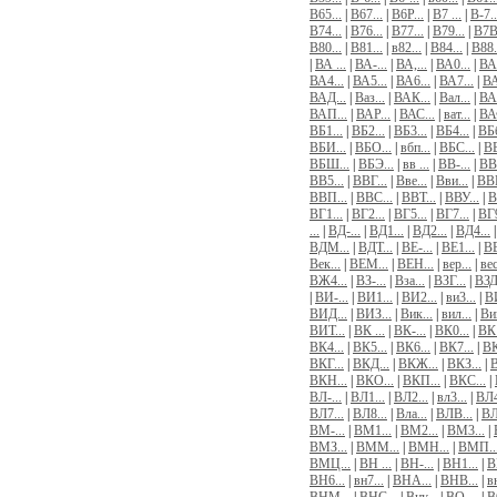
В65...
|
В67...
|
В6Р...
|
В7 ...
|
В-7..
В74...
|
В76...
|
В77...
|
В79...
|
В7В.
В80...
|
В81...
|
в82...
|
В84...
|
В88.
|
ВА ...
|
ВА-...
|
ВА,...
|
ВА0...
|
ВА1
ВА4...
|
ВА5...
|
ВА6...
|
ВА7...
|
ВА
ВАД...
|
Ваз...
|
ВАК...
|
Вал...
|
ВА
ВАП...
|
ВАР...
|
ВАС...
|
ват...
|
ВА
ВБ1...
|
ВБ2...
|
ВБ3...
|
ВБ4...
|
ВБб
ВБИ...
|
ВБО...
|
вбп...
|
ВБС...
|
ВБ
ВБШ...
|
ВБЭ...
|
вв ...
|
ВВ-...
|
ВВ1
ВВ5...
|
ВВГ...
|
Вве...
|
Вви...
|
ВВК
ВВП...
|
ВВС...
|
ВВТ...
|
ВВУ...
|
В
ВГ1...
|
ВГ2...
|
ВГ5...
|
ВГ7...
|
ВГ9
...
|
ВД-...
|
ВД1...
|
ВД2...
|
ВД4...
ВДМ...
|
ВДТ...
|
ВЕ-...
|
ВЕ1...
|
ВЕ
Век...
|
ВЕМ...
|
ВЕН...
|
вер...
|
вес
ВЖ4...
|
ВЗ-...
|
Вза...
|
ВЗГ...
|
ВЗД.
|
ВИ-...
|
ВИ1...
|
ВИ2...
|
ви3...
|
ВИ
ВИД...
|
ВИЗ...
|
Вик...
|
вил...
|
Вин
ВИТ...
|
ВК ...
|
ВК-...
|
ВК0...
|
ВК1
ВК4...
|
ВК5...
|
ВК6...
|
ВК7...
|
ВК
ВКГ...
|
ВКД...
|
ВКЖ...
|
ВКЗ...
|
В
ВКН...
|
ВКО...
|
ВКП...
|
ВКС...
|
ВЛ-...
|
ВЛ1...
|
ВЛ2...
|
вл3...
|
ВЛ4
ВЛ7...
|
ВЛ8...
|
Вла...
|
ВЛВ...
|
ВЛ
ВМ-...
|
ВМ1...
|
ВМ2...
|
ВМ3...
|
ВМЗ...
|
ВММ...
|
ВМН...
|
ВМП..
ВМЦ...
|
ВН ...
|
ВН-...
|
ВН1...
|
В
ВН6...
|
вн7...
|
ВНА...
|
ВНВ...
|
вн