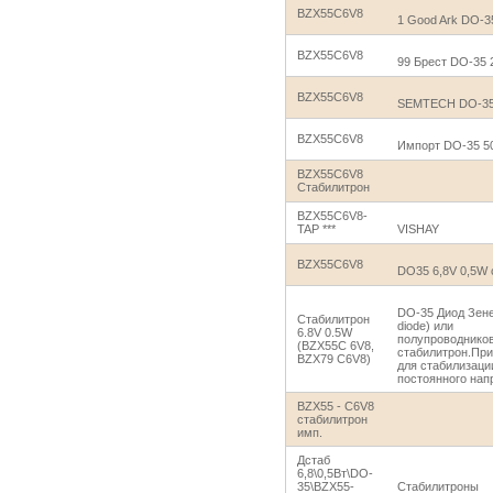
BZX55C6V8
1 Good Ark DO-3
BZX55C6V8
99 Брест DO-35 
BZX55C6V8
SEMTECH DO-35
BZX55C6V8
Импорт DO-35 5
BZX55C6V8
Стабилитрон
BZX55C6V8-
TAP ***
VISHAY
BZX55C6V8
DO35 6,8V 0,5W 
DO-35 Диод Зене
Стабилитрон
diode) или
6.8V 0.5W
полупроводнико
(BZX55C 6V8,
стабилитрон.Пр
BZX79 C6V8)
для стабилизаци
постоянного нап
BZX55 - C6V8
стабилитрон
имп.
Дстаб
6,8\0,5Вт\DO-
35\BZX55-
Стабилитроны