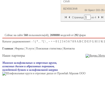
C6V8
BZX55C6V8
б/г Брест DO-35 
Страница
из
4
Сейчас на сайте
560
пользователь(ей),
2698080
моделей от
292
фирм
Каталог радиокомпонет:
-
!
(
*
,
.
?
[
\
_
~
+
=
0
1
2
3
4
5
6
7
8
9
A
B
C
D
E
F
G
H
I
J
K
Главная
|
Фирмы
|
Услуги
|
Поисковая статистика
|
Контакты
Наши партнеры
Магазин шлифовальных и отрезных кругов,
алмазных дисков и абразивных порошков,
наждачной бумаги и шлифовальной шкурки