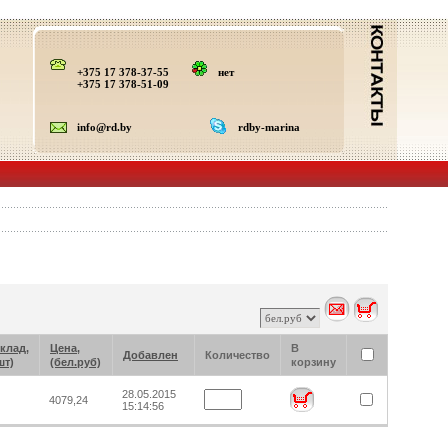
+375 17 378-37-55
нет
+375 17 378-51-09
info@rd.by
rdby-marina
клад,
Цена,
В
Добавлен
Количество
шт)
(бел.руб)
корзину
28.05.2015
4079,24
15:14:56