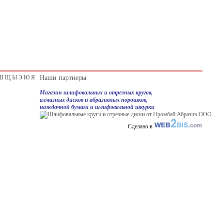
Ш
Щ
Ы
Э
Ю
Я
Наши партнеры
Магазин шлифовальных и отрезных кругов,
алмазных дисков и абразивных порошков,
наждачной бумаги и шлифовальной шкурки
Сделано в