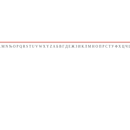
L
M
N
№
O
P
Q
R
S
T
U
V
W
X
Y
Z
А
Б
В
Г
Д
Е
Ж
З
И
К
Л
М
Н
О
П
Р
С
Т
У
Ф
Х
Ц
Ч