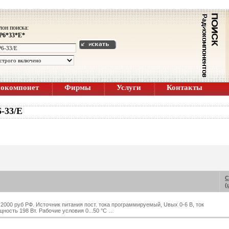
он поиска:
P6*33*E*
иокомпонет
Фирмы
Услуги
Контакты
-33/E
С
(
2000 руб РФ. Источник питания пост. тока программируемый, Uвых 0-6 В, ток
щность 198 Вт. Рабочие условия 0...50 °C …