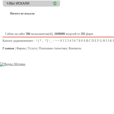
ВЫ ИСКАЛИ
Ничего не искали.
Сейчас на сайте
586
пользователь(ей),
2698080
моделей от
292
фирм
Каталог радиокомпонет:
-
!
(
*
,
.
?
[
\
_
~
+
=
0
1
2
3
4
5
6
7
8
9
A
B
C
D
E
F
G
H
I
J
K
Главная
|
Фирмы
|
Услуги
|
Поисковая статистика
|
Контакты