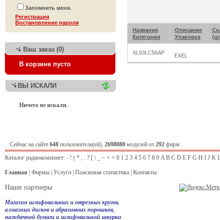
Запомнить меня.
Регистрация
Bостановление пароля
Название
Описание
Ск
Категория
Упаковка
(ш
Ваш заказ (0)
XL93LC56AP
EXEL
В корзине пусто
ВЫ ИСКАЛИ
Ничего не искали.
Сейчас на сайте
648
пользователь(ей),
2698080
моделей от
292
фирм
Каталог радиокомпонет:
-
!
(
*
,
.
?
[
\
_
~
+
=
0
1
2
3
4
5
6
7
8
9
A
B
C
D
E
F
G
H
I
J
K
Главная
|
Фирмы
|
Услуги
|
Поисковая статистика
|
Контакты
Наши партнеры
Магазин шлифовальных и отрезных кругов,
алмазных дисков и абразивных порошков,
наждачной бумаги и шлифовальной шкурки