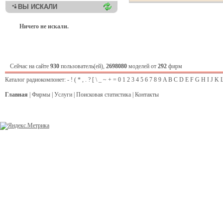
ВЫ ИСКАЛИ
Ничего не искали.
Сейчас на сайте
930
пользователь(ей),
2698080
моделей от
292
фирм
Каталог радиокомпонет:
-
!
(
*
,
.
?
[
\
_
~
+
=
0
1
2
3
4
5
6
7
8
9
A
B
C
D
E
F
G
H
I
J
K
Главная
|
Фирмы
|
Услуги
|
Поисковая статистика
|
Контакты