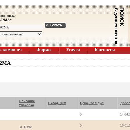
он поиска:
602MA*
иокомпонет
Фирмы
Услуги
Контакты
02MA
Описание
Склад, (шт)
Цена, (бел.руб)
Доба
Упаковка
0
14.04.
0
16.01.
ST TO92