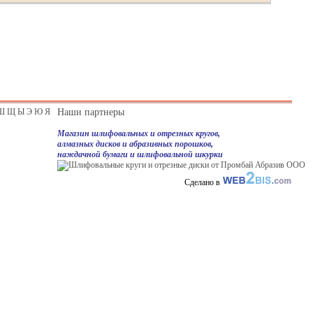
Ш
Щ
Ы
Э
Ю
Я
Наши партнеры
Магазин шлифовальных и отрезных кругов,
алмазных дисков и абразивных порошков,
наждачной бумаги и шлифовальной шкурки
Сделано в