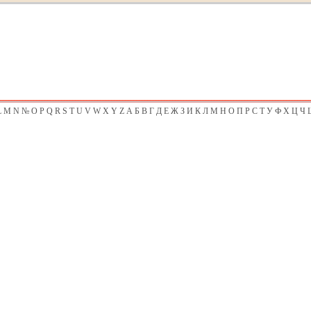
L
M
N
№
O
P
Q
R
S
T
U
V
W
X
Y
Z
А
Б
В
Г
Д
Е
Ж
З
И
К
Л
М
Н
О
П
Р
С
Т
У
Ф
Х
Ц
Ч