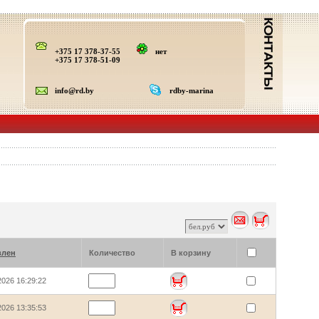
+375 17 378-37-55
нет
+375 17 378-51-09
info@rd.by
rdby-marina
влен
Количество
В корзину
2026 16:29:22
2026 13:35:53