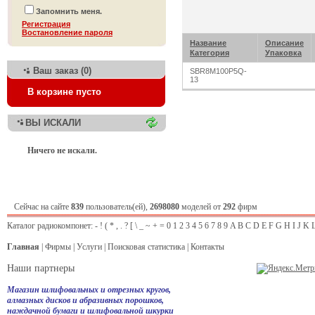
Запомнить меня.
Регистрация
Bостановление пароля
Название
Описание
Категория
Упаковка
Ваш заказ (0)
SBR8M100P5Q-
13
В корзине пусто
ВЫ ИСКАЛИ
Ничего не искали.
Сейчас на сайте
839
пользователь(ей),
2698080
моделей от
292
фирм
Каталог радиокомпонет:
-
!
(
*
,
.
?
[
\
_
~
+
=
0
1
2
3
4
5
6
7
8
9
A
B
C
D
E
F
G
H
I
J
K
Главная
|
Фирмы
|
Услуги
|
Поисковая статистика
|
Контакты
Наши партнеры
Магазин шлифовальных и отрезных кругов,
алмазных дисков и абразивных порошков,
наждачной бумаги и шлифовальной шкурки