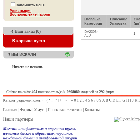
Запомнить меня.
Регистрация
Bостановление пароля
Название
Описание
Скл
Категория
Упаковка
(шт
Ваш заказ (0)
DA2303-
1
ALD
В корзине пусто
ВЫ ИСКАЛИ
Ничего не искали.
Сейчас на сайте
494
пользователь(ей),
2698080
моделей от
292
фирм
Каталог радиокомпонет:
-
!
(
*
,
.
?
[
\
_
~
+
=
0
1
2
3
4
5
6
7
8
9
A
B
C
D
E
F
G
H
I
J
K
Главная
|
Фирмы
|
Услуги
|
Поисковая статистика
|
Контакты
Наши партнеры
Магазин шлифовальных и отрезных кругов,
алмазных дисков и абразивных порошков,
наждачной бумаги и шлифовальной шкурки