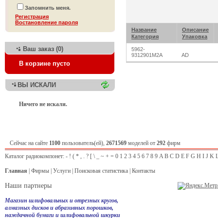
Запомнить меня.
Регистрация
Bостановление пароля
Название
Описание
Категория
Упаковка
Ваш заказ (0)
5962-
9312901M2A
AD
В корзине пусто
ВЫ ИСКАЛИ
Ничего не искали.
Сейчас на сайте
1100
пользователь(ей),
2671569
моделей от
292
фирм
Каталог радиокомпонет:
-
!
(
*
,
.
?
[
\
_
~
+
=
0
1
2
3
4
5
6
7
8
9
A
B
C
D
E
F
G
H
I
J
K
Главная
|
Фирмы
|
Услуги
|
Поисковая статистика
|
Контакты
Наши партнеры
Магазин шлифовальных и отрезных кругов,
алмазных дисков и абразивных порошков,
наждачной бумаги и шлифовальной шкурки