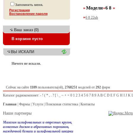
Запомнить меня.
Модели
6 8
Регистрация
Bостановление пароля
6 8 22uh
Ваш заказ (0)
В корзине пусто
ВЫ ИСКАЛИ
Ничего не искали.
Сейчас на сайте
1109
пользователь(ей),
2768251
моделей от
292
фирм
Каталог радиокомпонет:
-
!
(
*
,
.
?
[
\
_
~
+
=
0
1
2
3
4
5
6
7
8
9
A
B
C
D
E
F
G
H
I
J
K
Главная
|
Фирмы
|
Услуги
|
Поисковая статистика
|
Контакты
Наши партнеры
Магазин шлифовальных и отрезных кругов,
алмазных дисков и абразивных порошков,
наждачной бумаги и шлифовальной шкурки