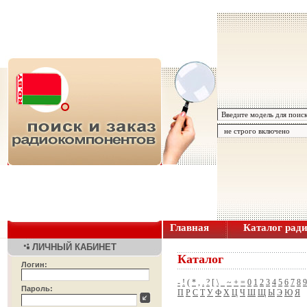
Главная
Каталог рад
ЛИЧНЫЙ КАБИНЕТ
Каталог
Логин:
-
!
(
*
,
.
?
[
\
_
~
+
=
0
1
2
3
4
5
6
7
8
9
Пароль:
П
Р
С
Т
У
Ф
Х
Ц
Ч
Ш
Щ
Ы
Э
Ю
Я