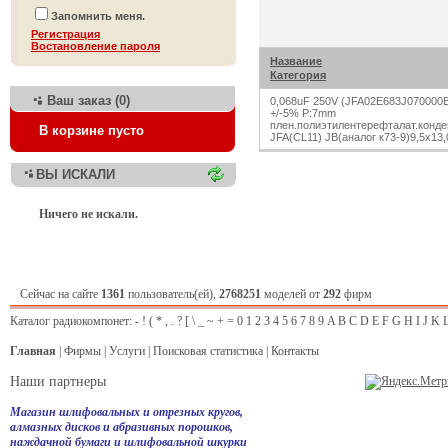
Запомнить меня.
Регистрация
Bостановление пароля
Название
Категория
Ваш заказ (0)
0,068uF 250V (JFA02E683J070000
+/-5% P:7mm
плен.полиэтилентерефталат.конде
В корзине пусто
JFA(CL11) JB(аналог к73-9)9,5х13,
ВЫ ИСКАЛИ
Ничего не искали.
Сейчас на сайте
1361
пользователь(ей),
2768251
моделей от
292
фирм
Каталог радиокомпонет:
-
!
(
*
,
.
?
[
\
_
~
+
=
0
1
2
3
4
5
6
7
8
9
A
B
C
D
E
F
G
H
I
J
K
Главная
|
Фирмы
|
Услуги
|
Поисковая статистика
|
Контакты
Наши партнеры
Магазин шлифовальных и отрезных кругов,
алмазных дисков и абразивных порошков,
наждачной бумаги и шлифовальной шкурки