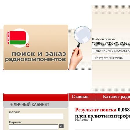
Шаблон поиска:
*0*068uF*250V*JFA02E
Главная
Каталог рад
ЛИЧНЫЙ КАБИНЕТ
Результат поиска
0,06
Логин:
плен.полиэтилентерефт
Найдено: 1
Пароль: