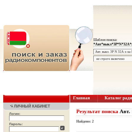
Шаблон поиска:
*Авт*выкл*3P*N*32А*
Главная
Каталог рад
ЛИЧНЫЙ КАБИНЕТ
Результат поиска
Авт.
Логин:
Найдено: 2
Пароль: