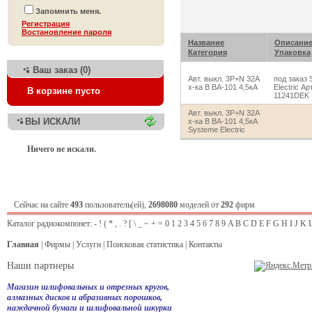
Запомнить меня.
Регистрация
Bостановление пароля
Название
Описани
Категория
Упаковка
Ваш заказ (0)
Авт. выкл. 3P+N 32А
под заказ
х-ка B ВА-101 4,5кА
Electric Ар
В корзине пусто
11241DEK
Авт. выкл. 3P+N 32А
ВЫ ИСКАЛИ
х-ка B ВА-101 4,5кА
Systeme Electric
Ничего не искали.
Сейчас на сайте
493
пользователь(ей),
2698080
моделей от
292
фирм
Каталог радиокомпонет:
-
!
(
*
,
.
?
[
\
_
~
+
=
0
1
2
3
4
5
6
7
8
9
A
B
C
D
E
F
G
H
I
J
K
Главная
|
Фирмы
|
Услуги
|
Поисковая статистика
|
Контакты
Наши партнеры
Магазин шлифовальных и отрезных кругов,
алмазных дисков и абразивных порошков,
наждачной бумаги и шлифовальной шкурки